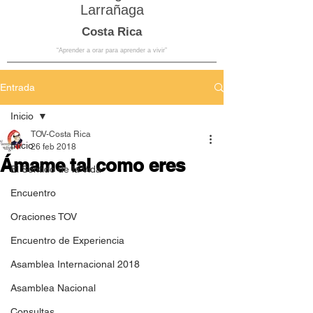
Larrañaga
Costa Rica
“Aprender a orar para aprender a vivir”
Entrada
Inicio
TOV-Costa Rica
Inicio
26 feb 2018
Ámame tal como eres
El Sentido de la Vida
Encuentro
Oraciones TOV
Encuentro de Experiencia
Asamblea Internacional 2018
Asamblea Nacional
Consultas