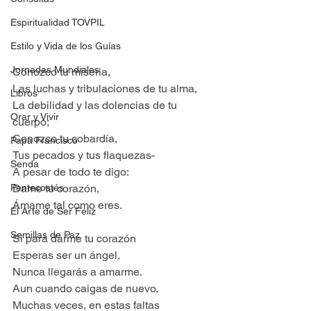
Espiritualidad TOVPIL
Estilo y Vida de los Guías
Jornadas Mundiales
Conozco tu miseria,
Las luchas y tribulaciones de tu alma,
Libros
La debilidad y las dolencias de tu 
Orar y Vivir
cuerpo;
Conozco tu cobardía,
Papa Francisco
Tus pecados y tus flaquezas-
Senda
A pesar de todo te digo:
Pentecostés
Dame tu corazón,
Ámame tal como eres.
El Arte de Ser Feliz
Semillas de Paz
Si para darme tu corazón
Esperas ser un ángel,
Nunca llegarás a amarme.
Aun cuando caigas de nuevo,
Muchas veces, en estas faltas