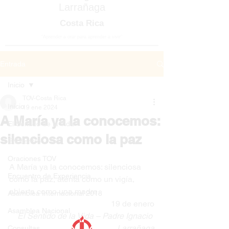
Larrañaga
Costa Rica
“Aprender a orar para aprender a vivir”
Entrada
Inicio
TOV-Costa Rica
Inicio
19 ene 2024
A María ya la conocemos:
El Sentido de la Vida
silenciosa como la paz
Encuentro
Oraciones TOV
A María ya la conocemos: silenciosa 
Encuentro de Experiencia
como la paz, atenta como un vigía, 
abierta como una madre.
Asamblea Internacional 2018
19 de enero
Asamblea Nacional
El Sentido de la Vida – Padre Ignacio 
Larrañaga
Consultas