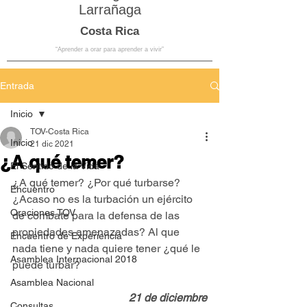
Larrañaga
Costa Rica
“Aprender a orar para aprender a vivir”
Entrada
Inicio
TOV-Costa Rica
Inicio
21 dic 2021
¿A qué temer?
El Sentido de la Vida
¿A qué temer? ¿Por qué turbarse? 
Encuentro
¿Acaso no es la turbación un ejército 
Oraciones TOV
de combate para la defensa de las 
propiedades amenazadas? Al que 
Encuentro de Experiencia
nada tiene y nada quiere tener ¿qué le 
Asamblea Internacional 2018
puede turbar?
Asamblea Nacional
21 de diciembre
Consultas