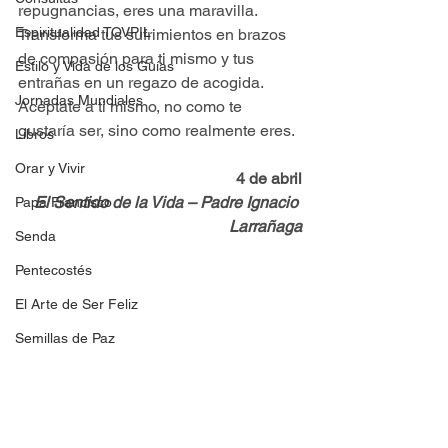
repugnancias, eres una maravilla. 
Espiritualidad TOVPIL
Transforma tus sufrimientos en brazos 
de compasión para ti mismo y tus 
Estilo y Vida de los Guías
entrañas en un regazo de acogida. 
Jornadas Mundiales
Acéptate a ti mismo, no como te 
gustaría ser, sino como realmente eres.
Libros
Orar y Vivir
4 de abril
El Sentido de la Vida – Padre Ignacio 
Papa Francisco
Larrañaga
Senda
Pentecostés
El Arte de Ser Feliz
Semillas de Paz