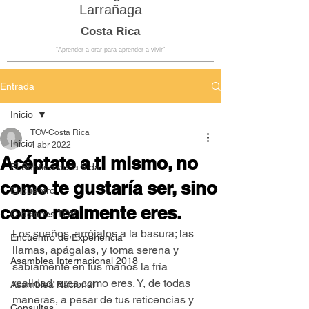
Larrañaga
Costa Rica
“Aprender a orar para aprender a vivir”
Entrada
Inicio
TOV-Costa Rica
Inicio
4 abr 2022
Acéptate a ti mismo, no
El Sentido de la Vida
como te gustaría ser, sino
Encuentro
como realmente eres.
Oraciones TOV
Los sueños, arrójalos a la basura; las 
Encuentro de Experiencia
llamas, apágalas, y toma serena y 
Asamblea Internacional 2018
sabiamente en tus manos la fría 
realidad: eres como eres. Y, de todas 
Asamblea Nacional
maneras, a pesar de tus reticencias y 
Consultas