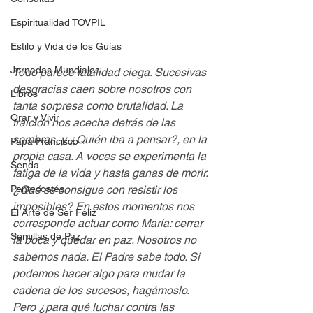
Espiritualidad TOVPIL
Estilo y Vida de los Guías
Jornadas Mundiales
Todo parece fatalidad ciega. Sucesivas 
desgracias caen sobre nosotros con 
Libros
tanta sorpresa como brutalidad. La 
Orar y Vivir
traición nos acecha detrás de las 
sombras, y ¿Quién iba a pensar?, en la 
Papa Francisco
propia casa. A voces se experimenta la 
Senda
fatiga de la vida y hasta ganas de morir. 
Pentecostés
¿Qué se consigue con resistir los 
imposibles? En estos momentos nos 
El Arte de Ser Feliz
corresponde actuar como María: cerrar 
Semillas de Paz
la boca y quedar en paz. Nosotros no 
sabemos nada. El Padre sabe todo. Si 
podemos hacer algo para mudar la 
cadena de los sucesos, hagámoslo. 
Pero ¿para qué luchar contra las 