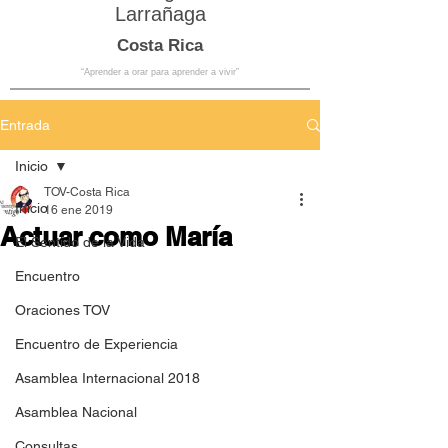
Larrañaga
Costa Rica
“Aprender a orar para aprender a vivir”
Entrada
Inicio
TOV-Costa Rica
Inicio
16 ene 2019
Actuar como María
El Sentido de la Vida
Encuentro
Oraciones TOV
Encuentro de Experiencia
Asamblea Internacional 2018
Asamblea Nacional
Consultas