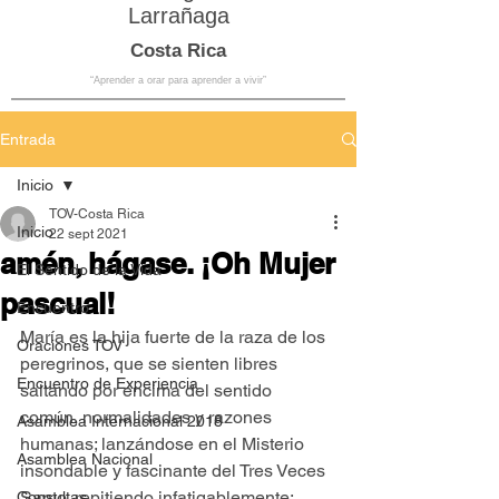
Larrañaga
Costa Rica
“Aprender a orar para aprender a vivir”
Entrada
Inicio
TOV-Costa Rica
Inicio
22 sept 2021
amén, hágase. ¡Oh Mujer
El Sentido de la Vida
pascual!
Encuentro
María es la hija fuerte de la raza de los 
Oraciones TOV
peregrinos, que se sienten libres 
Encuentro de Experiencia
saltando por encima del sentido 
común, normalidades y razones 
Asamblea Internacional 2018
humanas; lanzándose en el Misterio 
Asamblea Nacional
insondable y fascinante del Tres Veces 
Santo, repitiendo infatigablemente: 
Consultas