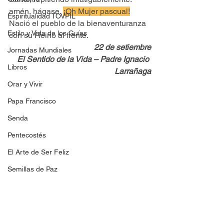
amén, hágase. 
¡Oh Mujer pascual!
Espiritualidad TOVPIL
Nació el pueblo de la bienaventuranza 
Estilo y Vida de los Guías
con su Reino al frente.
22 de setiembre
Jornadas Mundiales
El Sentido de la Vida – Padre Ignacio 
Libros
Larrañaga
Orar y Vivir
Papa Francisco
Senda
Pentecostés
El Arte de Ser Feliz
Semillas de Paz