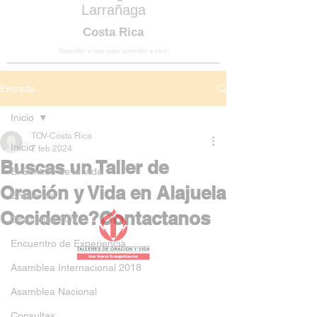
Larrañaga
Costa Rica
“Aprender a orar para aprender a vivir”
Entrada
Inicio
TOV-Costa Rica
Inicio
7 feb 2024
Buscas un Taller de
El Sentido de la Vida
Oración y Vida en Alajuela
Encuentro
Occidente?Contactanos
Oraciones TOV
Encuentro de Experiencia
Asamblea Internacional 2018
Asamblea Nacional
Consultas