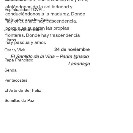
alejándonos de la solitariedad y 
Espiritualidad TOVPIL
conduciéndonos a la madurez. Donde 
Estilo y Vida de los Guías
hay encuentro, hay trascendencia, 
porque se superan las propias 
Jornadas Mundiales
fronteras. Donde hay trascendencia 
Libros
hay pascua y amor.
24 de noviembre
Orar y Vivir
El Sentido de la Vida – Padre Ignacio 
Papa Francisco
Larrañaga
Senda
Pentecostés
El Arte de Ser Feliz
Semillas de Paz