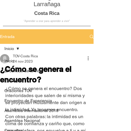
Larrañaga
Costa Rica
“Aprender a orar para aprender a vivir”
Entrada
Inicio
TOV-Costa Rica
Inicio
24 nov 2023
¿Cómo se genera el
El Sentido de la Vida
encuentro?
Encuentro
¿Cómo se genera el encuentro? Dos 
Oraciones TOV
interioridades que salen de sí misma y 
Encuentro de Experiencia
se proyectan mutuamente dan origen a 
la intimidad. Ya tenemos encuentro. 
Asamblea Internacional 2018
Con otras palabras: la intimidad es un 
Asamblea Nacional
clima de confianza y cariño que, como 
una atmósfera, nos envuelve a ti y a mí, 
Consultas