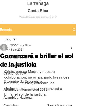
Larrañaga
Costa Rica
“Aprender a orar para aprender a vivir”
Entrada
Inicio
TOV-Costa Rica
Inicio
3 dic 2021
Comenzará a brillar el sol
El Sentido de la Vida
de la justicia
Encuentro
Cristo, con su Madre y nuestra 
Oraciones TOV
colaboración, irá arrancando las raíces 
Encuentro de Experiencia
de las injusticias, colocará los 
cimientos de la paz y comenzará a 
Asamblea Internacional 2018
brillar el sol de la justicia.
Asamblea Nacional
3 de diciembre
Consultas