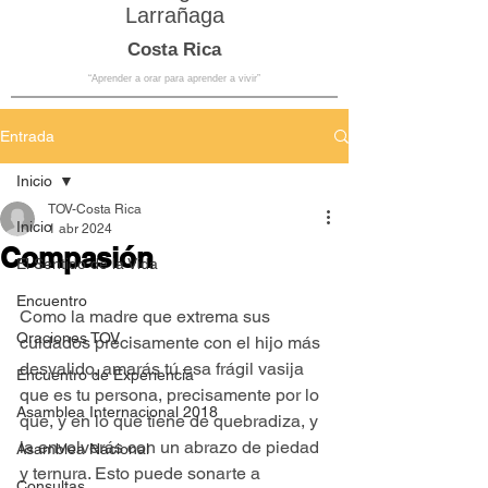
Larrañaga
Costa Rica
“Aprender a orar para aprender a vivir”
Entrada
Inicio
TOV-Costa Rica
Inicio
1 abr 2024
Compasión
El Sentido de la Vida
Encuentro
Como la madre que extrema sus 
Oraciones TOV
cuidados precisamente con el hijo más 
desvalido, amarás tú esa frágil vasija 
Encuentro de Experiencia
que es tu persona, precisamente por lo 
Asamblea Internacional 2018
que, y en lo que tiene de quebradiza, y 
la envolverás con un abrazo de piedad 
Asamblea Nacional
y ternura. Esto puede sonarte a 
Consultas