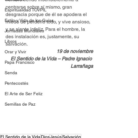
centrarse sobre sí mismo, gran 
Espiritualidad TOVPIL
desgracia porque de él se apodera el 
Estilo y Vida de los Guías
miedo de perderlo todo, y vive ansioso, 
y se siente infeliz. Para el hombre, la 
Jornadas Mundiales
des instalación es, justamente, su 
Libros
salvación.
19 de noviembre
Orar y Vivir
El Sentido de la Vida – Padre Ignacio 
Papa Francisco
Larrañaga
Senda
Pentecostés
El Arte de Ser Feliz
Semillas de Paz
El Sentido de la Vida
Dios
Jesús
Salvación