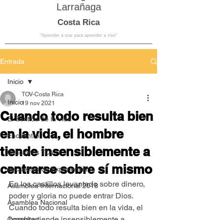
Larrañaga
Costa Rica
“Aprender a orar para aprender a vivir”
Entrada
Inicio
TOV-Costa Rica
Inicio
19 nov 2021
Cuando todo resulta bien
El Sentido de la Vida
en la vida, el hombre
Encuentro
tiende insensiblemente a
Oraciones TOV
centrarse sobre sí mismo
Encuentro de Experiencia
En los castillos levantado sobre dinero, 
Asamblea Internacional 2018
poder y gloria no puede entrar Dios. 
Asamblea Nacional
Cuando todo resulta bien en la vida, el 
hombre tiende insensiblemente a 
Consultas