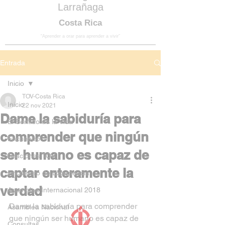
Larrañaga
Costa Rica
“Aprender a orar para aprender a vivir”
Entrada
Inicio
TOV-Costa Rica
Inicio
22 nov 2021
Dame la sabiduría para
El Sentido de la Vida
comprender que ningún
Encuentro
ser humano es capaz de
Oraciones TOV
captar enteramente la
Encuentro de Experiencia
verdad
Asamblea Internacional 2018
Dame la sabiduría para comprender 
Asamblea Nacional
que ningún ser humano es capaz de 
Consultas