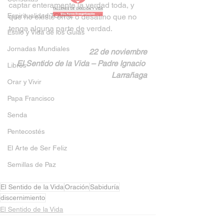
captar enteramente la verdad toda, y 
Espiritualidad TOVPIL
que no existe error o desatino que no 
tenga alguna parte de verdad.
Estilo y Vida de los Guías
Jornadas Mundiales
22 de noviembre
El Sentido de la Vida – Padre Ignacio 
Libros
Larrañaga
Orar y Vivir
Papa Francisco
Senda
Pentecostés
El Arte de Ser Feliz
Semillas de Paz
El Sentido de la Vida
Oración
Sabiduría
discernimiento
El Sentido de la Vida