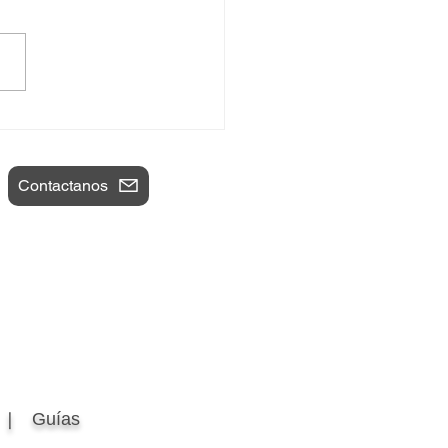
mportante no es la
gen
Contactanos
Guías
a 〡