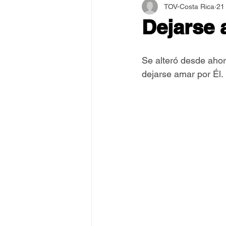
TOV-Costa Rica
21
Asamblea Internacional 2018
Dejarse 
Estilo y Vida de los Guías
Se alteró desde ahor
dejarse amar por Él.
Pentecostés
El Arte de S