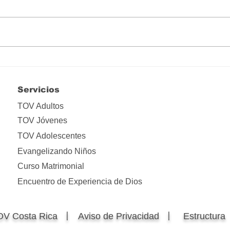
Hay que liberarse de tanta
Lo i
apropiación
ima
Servicios
TOV Adultos
TOV Jóvenes
TOV Adolescentes
Evangelizando Niños
Curso Matrimonial
Encuentro de Experiencia de Dios
OV Costa Rica 〡
Aviso de Privacidad 〡
Estructur