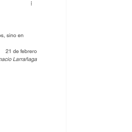
 TOVPIL
 Francisco
Senda
s, sino en 
21 de febrero
gnacio Larrañaga