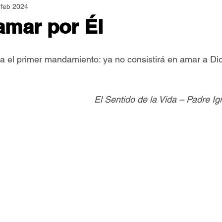
 feb 2024
Asamblea Nacional
Consultas
Espiritualidad
amar por Él
Jornadas Mundiales
Libros
Orar y Vivir
Papa
a el primer mandamiento: ya no consistirá en amar a Dio
er Feliz
Semillas de Paz
El Sentido de la Vida – Padre I