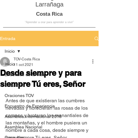
Larrañaga
Costa Rica
“Aprender a orar para aprender a vivir”
Entrada
Inicio
TOV-Costa Rica
Inicio
11 oct 2021
Desde siempre y para
El Sentido de la Vida
siempre Tú eres, Señor
Encuentro
Oraciones TOV
Antes de que existieran las cumbres 
Encuentro de Experiencia
nevadas y florecieran las rosas de los 
campos y brotaran los manantiales de 
Asamblea Internacional 2018
las montañas, y el hombre pusiera un 
Asamblea Nacional
nombre a cada cosa, desde siempre y 
para siempre Tú eres, Señor.
Consultas