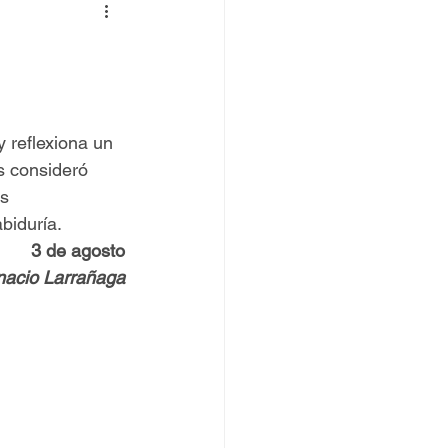
 TOVPIL
 Francisco
Senda
 reflexiona un 
s consideró 
s 
biduría.
3 de agosto
gnacio Larrañaga