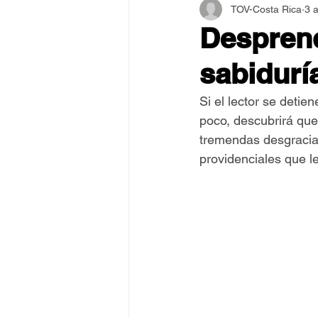
TOV-Costa Rica
3 
Asamblea Internacional 2018
Desprend
sabidurí
Estilo y Vida de los Guías
Si el lector se detie
poco, descubrirá que
Pentecostés
El Arte de S
tremendas desgracias
providenciales que l