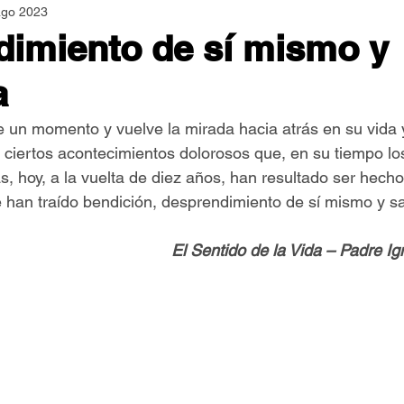
ago 2023
Asamblea Nacional
Consultas
Espiritualidad
imiento de sí mismo y
a
Jornadas Mundiales
Libros
Orar y Vivir
Papa
ne un momento y vuelve la mirada hacia atrás en su vida y
 ciertos acontecimientos dolorosos que, en su tiempo lo
er Feliz
Semillas de Paz
, hoy, a la vuelta de diez años, han resultado ser hecho
e han traído bendición, desprendimiento de sí mismo y sa
El Sentido de la Vida – Padre I