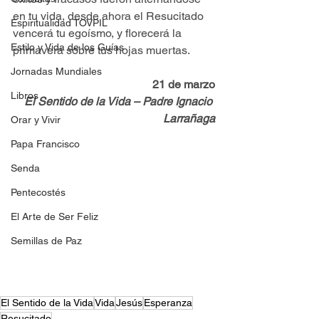
en tu vida, desde ahora el Resucitado 
Espiritualidad TOVPIL
vencerá tu egoísmo, y florecerá la 
Estilo y Vida de los Guías
primavera sobre tus hojas muertas.
Jornadas Mundiales
21 de marzo
Libros
El Sentido de la Vida – Padre Ignacio 
Larrañaga
Orar y Vivir
Papa Francisco
Senda
Pentecostés
El Arte de Ser Feliz
Semillas de Paz
El Sentido de la Vida
Vida
Jesús
Esperanza
Resucitado