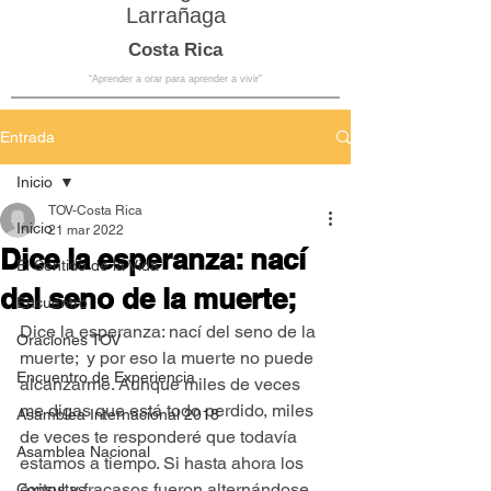
Larrañaga
Costa Rica
“Aprender a orar para aprender a vivir”
Entrada
Inicio
TOV-Costa Rica
Inicio
21 mar 2022
Dice la esperanza: nací
El Sentido de la Vida
del seno de la muerte;
Encuentro
Dice la esperanza: nací del seno de la 
Oraciones TOV
muerte;  y por eso la muerte no puede 
Encuentro de Experiencia
alcanzarme. Aunque miles de veces 
me digas que está todo perdido, miles 
Asamblea Internacional 2018
de veces te responderé que todavía 
Asamblea Nacional
estamos a tiempo. Si hasta ahora los 
éxitos y fracasos fueron alternándose 
Consultas