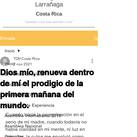
Larrañaga
Costa Rica
“Aprender a orar para aprender a vivir”
Entrada
Inicio
TOV-Costa Rica
Inicio
2 nov 2021
Dios mío, renueva dentro
El Sentido de la Vida
de mí el prodigio de la
Encuentro
primera mañana del
Oraciones TOV
mundo.
Encuentro de Experiencia
Cuando inicié la peregrinación en el 
Asamblea Internacional 2018
seno de mi madre, cuando todavía no 
Asamblea Nacional
había claridad en mi mente, ni luz en 
mis ojos, la culpa me envolvió como 
Consultas