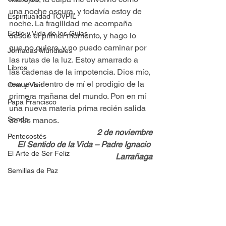
una noche oscura, y todavía estoy de 
Espiritualidad TOVPIL
noche. La fragilidad me acompaña 
Estilo y Vida de los Guías
desde el primer momento, y hago lo 
que no quiero, y no puedo caminar por 
Jornadas Mundiales
las rutas de la luz. Estoy amarrado a 
Libros
las cadenas de la impotencia. Dios mío, 
renueva dentro de mí el prodigio de la 
Orar y Vivir
primera mañana del mundo. Pon en mí 
Papa Francisco
una nueva materia prima recién salida 
Senda
de tus manos.
2 de noviembre
Pentecostés
El Sentido de la Vida – Padre Ignacio 
El Arte de Ser Feliz
Larrañaga
Semillas de Paz