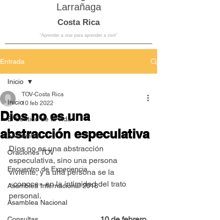
Larrañaga
Costa Rica
“Aprender a orar para aprender a vivir”
Entrada
Inicio
TOV-Costa Rica
Inicio
10 feb 2022
Dios no es una
El Sentido de la Vida
abstracción especulativa
Encuentro
Dios no es una abstracción 
Oraciones TOV
especulativa, sino una persona 
Encuentro de Experiencia
viviente, y a una persona se la 
«conoce» en la intimidad del trato 
Asamblea Internacional 2018
personal. 
Asamblea Nacional
10 de febrero 
Consultas