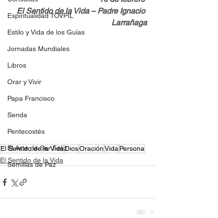
El Sentido de la Vida – Padre Ignacio 
Espiritualidad TOVPIL
Larrañaga
Estilo y Vida de los Guías
Jornadas Mundiales
Libros
Orar y Vivir
Papa Francisco
Senda
Pentecostés
El Arte de Ser Feliz
El Sentido de la Vida
Dios
Oración
Vida
Persona
El Sentido de la Vida
Semillas de Paz