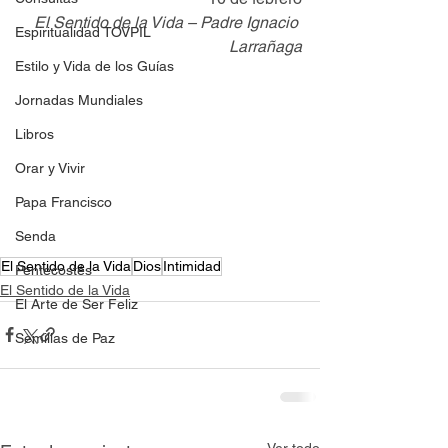
El Sentido de la Vida – Padre Ignacio 
Espiritualidad TOVPIL
Larrañaga
Estilo y Vida de los Guías
Jornadas Mundiales
Libros
Orar y Vivir
Papa Francisco
Senda
El Sentido de la Vida
Dios
Intimidad
Pentecostés
El Sentido de la Vida
El Arte de Ser Feliz
Semillas de Paz
Ver todo