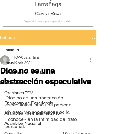
Larrañaga
Costa Rica
“Aprender a orar para aprender a vivir”
Entrada
Inicio
TOV-Costa Rica
Inicio
10 feb 2024
Dios no es una
El Sentido de la Vida
abstracción especulativa
Encuentro
Oraciones TOV
Dios no es una abstracción 
Encuentro de Experiencia
especulativa, sino una persona 
viviente, y a una persona se la 
Asamblea Internacional 2018
«conoce» en la intimidad del trato 
Asamblea Nacional
personal.
10 de febrero
Consultas