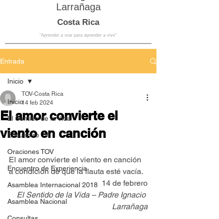
Larrañaga
Costa Rica
“Aprender a orar para aprender a vivir”
Entrada
Inicio
TOV-Costa Rica
Inicio
14 feb 2024
El amor convierte el
El Sentido de la Vida
viento en canción
Encuentro
Oraciones TOV
El amor convierte el viento en canción 
Encuentro de Experiencia
a condición de que la flauta esté vacía.
14 de febrero
Asamblea Internacional 2018
El Sentido de la Vida – Padre Ignacio 
Asamblea Nacional
Larrañaga
Consultas