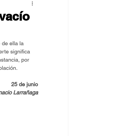
 TOVPIL
vacío
 Francisco
Senda
de ella la 
rte significa 
nstancia, por 
olación.
25 de junio
gnacio Larrañaga