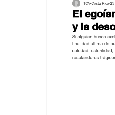
TOV-Costa Rica
25
Asamblea Internacional 2018
El egoís
y la des
Estilo y Vida de los Guías
Si alguien busca exc
finalidad última de s
Pentecostés
El Arte de S
soledad, esterilidad,
resplandores trágico