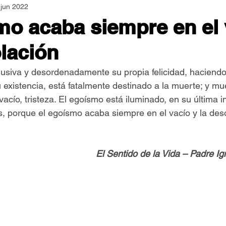
 jun 2022
Asamblea Nacional
Consultas
Espiritualidad
mo acaba siempre en el 
olación
Jornadas Mundiales
Libros
Orar y Vivir
Papa
lusiva y desordenadamente su propia felicidad, haciendo 
u existencia, está fatalmente destinado a la muerte; y mue
er Feliz
Semillas de Paz
 vacío, tristeza. El egoísmo está iluminado, en su última i
s, porque el egoísmo acaba siempre en el vacío y la des
El Sentido de la Vida – Padre I