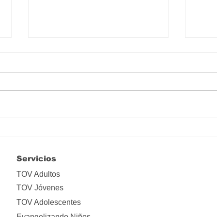
Hay que liberarse de tanta
Lo i
apropiación
ima
Servicios
TOV Adultos
TOV Jóvenes
TOV Adolescentes
Evangelizando Niños