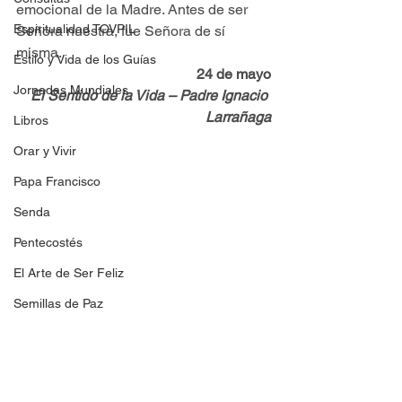
emocional de la Madre. Antes de ser 
Espiritualidad TOVPIL
Señora nuestra, fue Señora de sí 
misma.
Estilo y Vida de los Guías
24 de mayo
Jornadas Mundiales
El Sentido de la Vida – Padre Ignacio 
Larrañaga
Libros
Orar y Vivir
Papa Francisco
Senda
Pentecostés
El Arte de Ser Feliz
Semillas de Paz