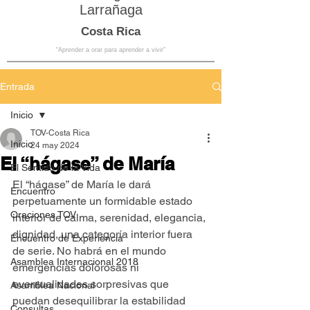
Larrañaga
Costa Rica
“Aprender a orar para aprender a vivir”
Entrada
Inicio
TOV-Costa Rica
Inicio
24 may 2024
El “hágase” de María
El Sentido de la Vida
El “hágase” de María le dará 
Encuentro
perpetuamente un formidable estado 
Oraciones TOV
interior de calma, serenidad, elegancia, 
dignidad, una categoría interior fuera 
Encuentro de Experiencia
de serie. No habrá en el mundo 
Asamblea Internacional 2018
emergencias dolorosas ni 
eventualidades sorpresivas que 
Asamblea Nacional
puedan desequilibrar la estabilidad 
Consultas