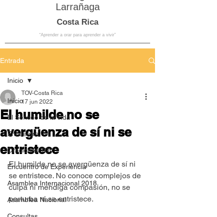
Larrañaga
Costa Rica
“Aprender a orar para aprender a vivir”
Entrada
Inicio
TOV-Costa Rica
Inicio
17 jun 2022
El humilde no se
El Sentido de la Vida
avergüenza de sí ni se
Encuentro
entristece
Oraciones TOV
El humilde no se avergüenza de sí ni 
Encuentro de Experiencia
se entristece. No conoce complejos de 
Asamblea Internacional 2018
culpa ni mendiga compasión, no se 
perturba ni se entristece.
Asamblea Nacional
Consultas