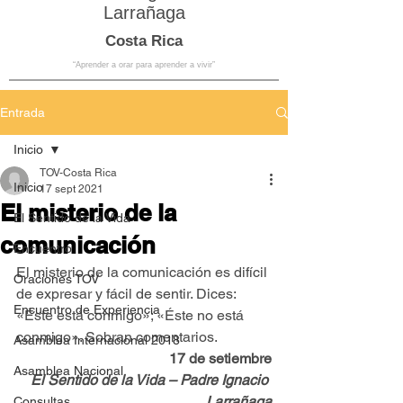
Larrañaga
Costa Rica
“Aprender a orar para aprender a vivir”
Entrada
Inicio
TOV-Costa Rica
Inicio
17 sept 2021
El misterio de la
El Sentido de la Vida
comunicación
Encuentro
El misterio de la comunicación es difícil 
Oraciones TOV
de expresar y fácil de sentir. Dices: 
Encuentro de Experiencia
«Éste está conmigo»; «Éste no está 
conmigo». Sobran comentarios.
Asamblea Internacional 2018
17 de setiembre
Asamblea Nacional
El Sentido de la Vida – Padre Ignacio 
Larrañaga
Consultas