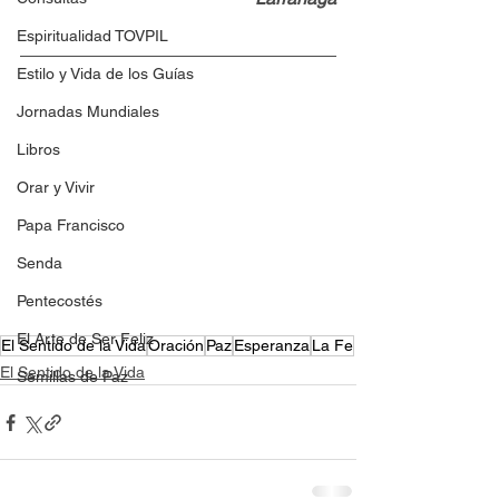
Espiritualidad TOVPIL
Estilo y Vida de los Guías
Jornadas Mundiales
Libros
Orar y Vivir
Papa Francisco
Senda
Pentecostés
El Arte de Ser Feliz
El Sentido de la Vida
Oración
Paz
Esperanza
La Fe
El Sentido de la Vida
Semillas de Paz