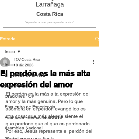
Larrañaga
Costa Rica
“Aprender a orar para aprender a vivir”
Entrada
Inicio
TOV-Costa Rica
Inicio
18 dic 2023
El perdón es la más alta
El Sentido de la Vida
expresión del amor
Encuentro
El perdón es la más alta expresión del 
Oraciones TOV
amor y la más genuina. Pero lo que 
Encuentro de Experiencia
asombra en el perdón evangélico es 
otra cosa: que más alegría siente el 
Asamblea Internacional 2018
que perdona que el que es perdonado. 
Asamblea Nacional
Por eso, Jesús representa el perdón del 
Padre como una fiesta.
Consultas