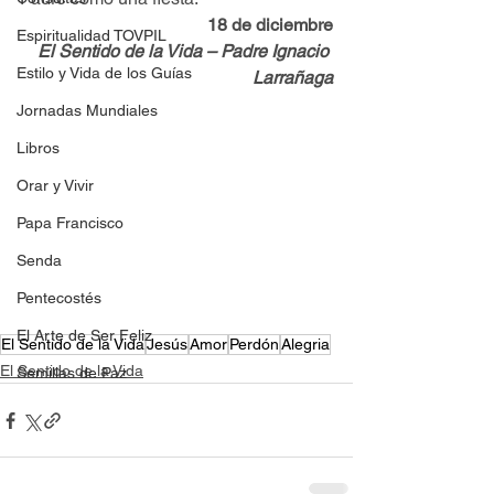
18 de diciembre
Espiritualidad TOVPIL
El Sentido de la Vida – Padre Ignacio 
Estilo y Vida de los Guías
Larrañaga
Jornadas Mundiales
Libros
Orar y Vivir
Papa Francisco
Senda
Pentecostés
El Arte de Ser Feliz
El Sentido de la Vida
Jesús
Amor
Perdón
Alegria
El Sentido de la Vida
Semillas de Paz