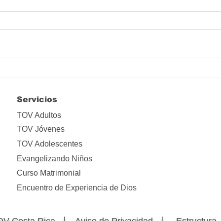
Hay que liberarse de tanta
Lo i
apropiación
ima
Servicios
TOV Adultos
TOV Jóvenes
TOV Adolescentes
Evangelizando Niños
Curso Matrimonial
Encuentro de Experiencia de Dios
OV Costa Rica 〡
Aviso de Privacidad 〡
Estructur