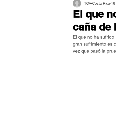
TOV-Costa Rica
18
Asamblea Internacional 2018
El que n
caña de 
Estilo y Vida de los Guías
El que no ha sufrido
gran sufrimiento es
Pentecostés
El Arte de S
vez que pasó la prue