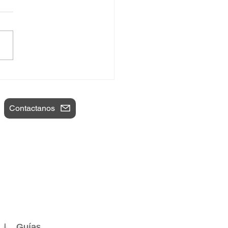
mportante no es la
gen
Contactanos
Guías
a 〡