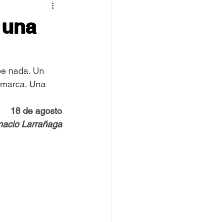
 TOVPIL
 una
 Francisco
Senda
be nada. Un 
omarca. Una 
18 de agosto
gnacio Larrañaga