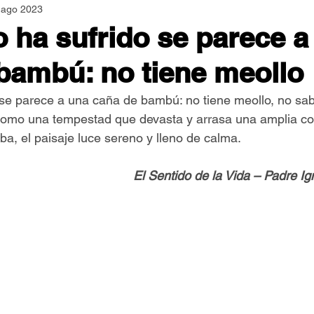
 ago 2023
Asamblea Nacional
Consultas
Espiritualidad
o ha sufrido se parece a
bambú: no tiene meollo
Jornadas Mundiales
Libros
Orar y Vivir
Papa
 se parece a una caña de bambú: no tiene meollo, no sa
 como una tempestad que devasta y arrasa una amplia c
er Feliz
Semillas de Paz
ba, el paisaje luce sereno y lleno de calma.
El Sentido de la Vida – Padre I