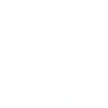
El Sentido de la Vida
Oración
Vida
El Sentido de la Vida
Ver todo
Entradas recientes