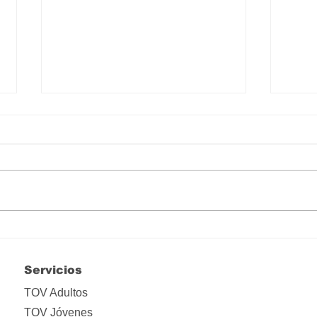
Hay que liberarse de tanta
Lo i
apropiación
ima
Servicios
TOV Adultos
TOV Jóvenes