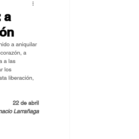
 TOVPIL
 a
zón
 Francisco
Senda
ido a aniquilar 
 corazón, a 
 a las 
r los 
ta liberación, 
22 de abril
gnacio Larrañaga