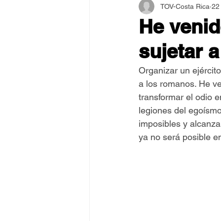
TOV-Costa Rica
22
Asamblea Internacional 2018
He venido
sujetar 
Estilo y Vida de los Guías
Organizar un ejército
a los romanos. He ven
Pentecostés
El Arte de S
transformar el odio 
legiones del egoísmo
imposibles y alcanza
ya no será posible e