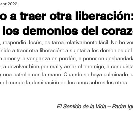
 abr 2022
Asamblea Nacional
Consultas
Espiritualidad
 a traer otra liberación:
a los demonios del cora
Jornadas Mundiales
Libros
Orar y Vivir
Papa
, respondió Jesús, es tarea relativamente fácil. No he ven
ido a traer otra liberación: a sujetar a los demonios del
er Feliz
Semillas de Paz
en amor y la venganza en perdón, a poner en desbandada
, a devolver bien por mal y amar el enemigo, a conquista
r una estrella con la mano. Cuando se haya culminado es
n el mundo la dominación de los unos sobres los otros.
El Sentido de la Vida – Padre I