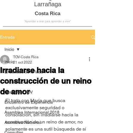
Larrañaga
Costa Rica
“Aprender a orar para aprender a vivir”
Entrada
Inicio
TOV-Costa Rica
Inicio
21 oct 2022
Irradiarse hacia la
El Sentido de la Vida
construcción de un reino
Encuentro
de amor
Oraciones TOV
El trato con María que busca 
Encuentro de Experiencia
exclusivamente seguridad o 
Asamblea Internacional 2018
consolación, sin irradiarse hacia la 
construcción de un reino de amor, no 
Asamblea Nacional
solamente es una sutil búsqueda de sí 
Consultas