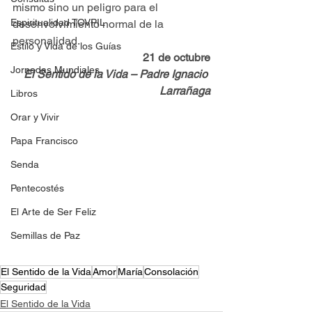
mismo sino un peligro para el 
Espiritualidad TOVPIL
desenvolvimiento normal de la 
personalidad.
Estilo y Vida de los Guías
21 de octubre
Jornadas Mundiales
El Sentido de la Vida – Padre Ignacio 
Larrañaga
Libros
Orar y Vivir
Papa Francisco
Senda
Pentecostés
El Arte de Ser Feliz
Semillas de Paz
El Sentido de la Vida
Amor
María
Consolación
Seguridad
El Sentido de la Vida