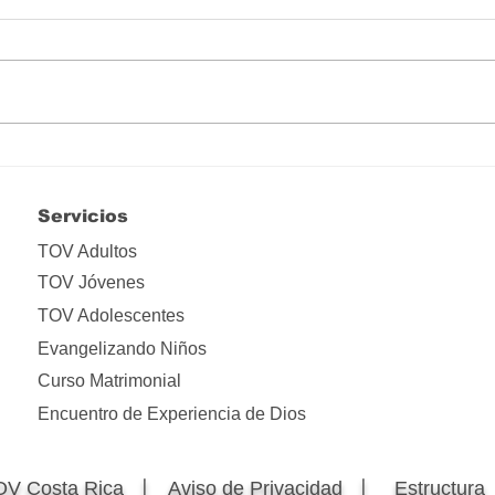
Hay que liberarse de tanta
Lo i
apropiación
ima
Servicios
TOV Adultos
TOV Jóvenes
TOV Adolescentes
Evangelizando Niños
Curso Matrimonial
Encuentro de Experiencia de Dios
OV Costa Rica 〡
Aviso de Privacidad 〡
Estructur