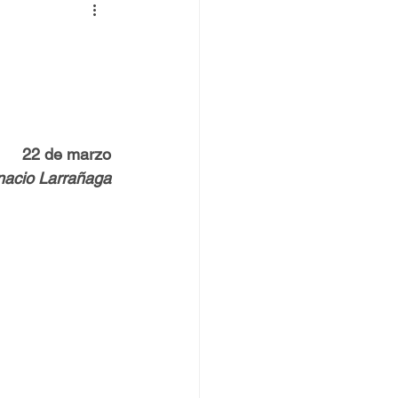
 TOVPIL
 Francisco
Senda
22 de marzo
gnacio Larrañaga