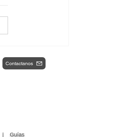
mportante no es la
gen
Contactanos
Guías
a 〡