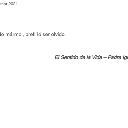
 mar 2024
Asamblea Nacional
Consultas
Espiritualidad
Jornadas Mundiales
Libros
Orar y Vivir
Papa
 mármol, prefirió ser olvido.
er Feliz
Semillas de Paz
El Sentido de la Vida – Padre I