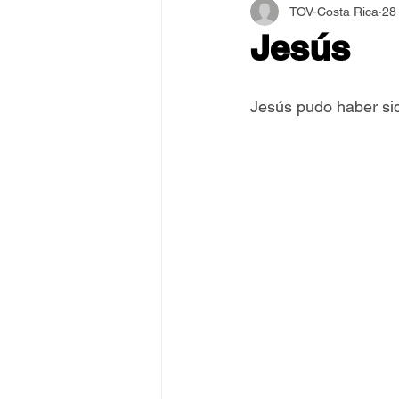
TOV-Costa Rica
28
Asamblea Internacional 2018
Jesús
Estilo y Vida de los Guías
Jesús pudo haber sido
Pentecostés
El Arte de S