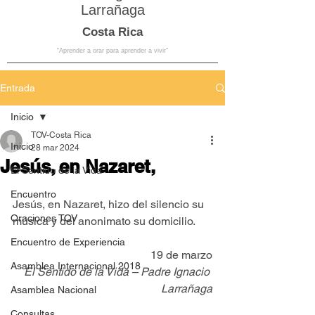
Larrañaga
Costa Rica
“Aprender a orar para aprender a vivir”
Entrada
Inicio
TOV-Costa Rica
Inicio
28 mar 2024
Jesús, en Nazaret,
El Sentido de la Vida
Encuentro
Jesús, en Nazaret, hizo del silencio su 
Oraciones TOV
música y del anonimato su domicilio.
Encuentro de Experiencia
19 de marzo
Asamblea Internacional 2018
El Sentido de la Vida – Padre Ignacio 
Larrañaga
Asamblea Nacional
Consultas