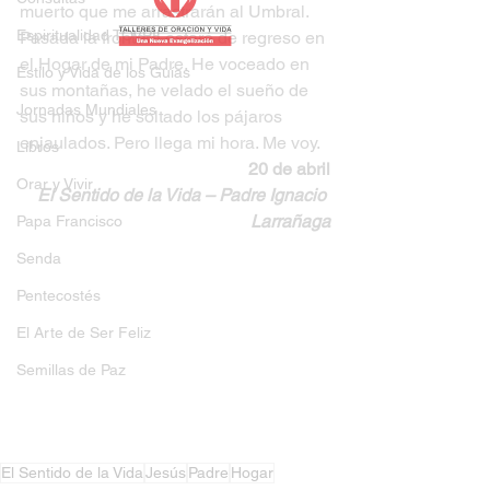
muerto que me arrastrarán al Umbral. 
Espiritualidad TOVPIL
Pasada la frontera estaré de regreso en 
el Hogar de mi Padre. He voceado en 
Estilo y Vida de los Guías
sus montañas, he velado el sueño de 
Jornadas Mundiales
sus niños y he soltado los pájaros 
enjaulados. Pero llega mi hora. Me voy.
Libros
20 de abril
Orar y Vivir
El Sentido de la Vida – Padre Ignacio 
Larrañaga
Papa Francisco
Senda
Pentecostés
El Arte de Ser Feliz
Semillas de Paz
El Sentido de la Vida
Jesús
Padre
Hogar