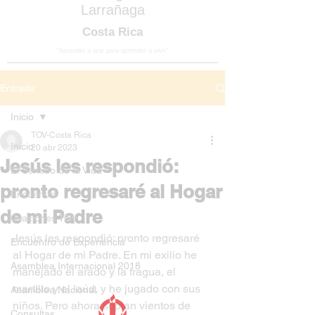
Larrañaga
Costa Rica
“Aprender a orar para aprender a vivir”
Entrada
Inicio
TOV-Costa Rica
Inicio
20 abr 2023
Jesús les respondió:
El Sentido de la Vida
pronto regresaré al Hogar
Encuentro
de mi Padre
Oraciones TOV
Jesús les respondió: pronto regresaré 
Encuentro de Experiencia
al Hogar de mi Padre. En mi exilio he 
Asamblea Internacional 2018
manejado el arado y la fragua, el 
martillo y el laúd, y he jugado con sus 
Asamblea Nacional
niños. Pero ahora soplan vientos de 
Consultas