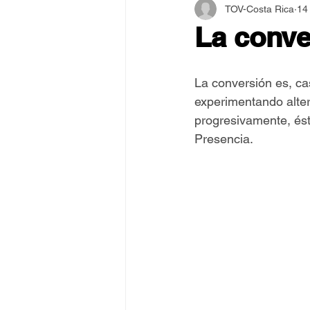
TOV-Costa Rica
14
Asamblea Internacional 2018
La conve
Estilo y Vida de los Guías
La conversión es, ca
experimentando alter
progresivamente, ést
Pentecostés
El Arte de S
Presencia.