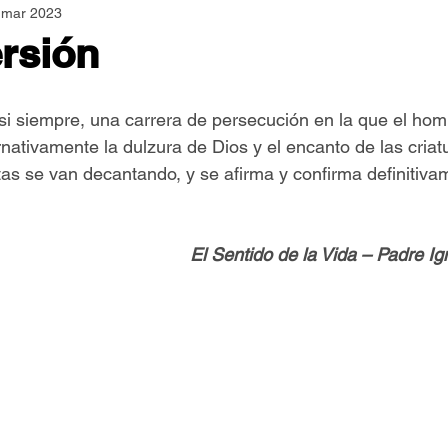
 mar 2023
Asamblea Nacional
Consultas
Espiritualidad
rsión
Jornadas Mundiales
Libros
Orar y Vivir
Papa
si siempre, una carrera de persecución en la que el hom
nativamente la dulzura de Dios y el encanto de las criat
as se van decantando, y se afirma y confirma definitivam
er Feliz
Semillas de Paz
El Sentido de la Vida – Padre I