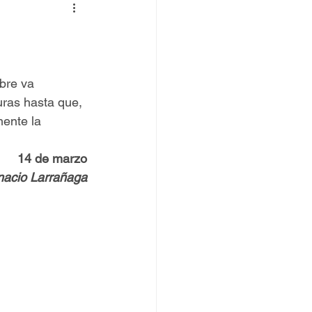
 TOVPIL
 Francisco
Senda
bre va 
uras hasta que, 
ente la 
14 de marzo
gnacio Larrañaga