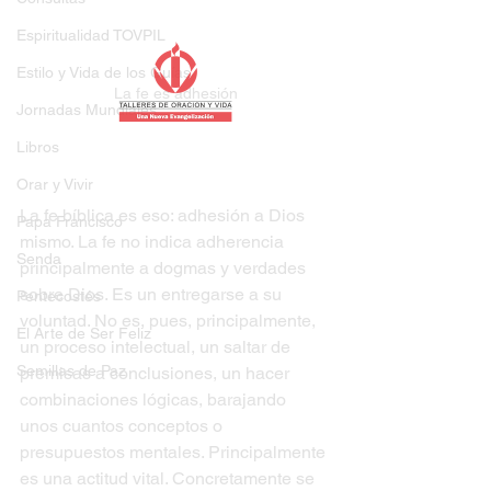
Espiritualidad TOVPIL
Estilo y Vida de los Guías
La fe es adhesión
Jornadas Mundiales
Libros
Orar y Vivir
La fe bíblica es eso: adhesión a Dios 
Papa Francisco
mismo. La fe no indica adherencia 
Senda
principalmente a dogmas y verdades 
sobre Dios. Es un entregarse a su 
Pentecostés
voluntad. No es, pues, principalmente, 
El Arte de Ser Feliz
un proceso intelectual, un saltar de 
Semillas de Paz
premisas a conclusiones, un hacer 
combinaciones lógicas, barajando 
unos cuantos conceptos o 
presupuestos mentales. Principalmente 
es una actitud vital. Concretamente se 