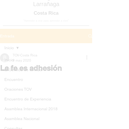
Larrañaga
Costa Rica
“Aprender a orar para aprender a vivir”
Entrada
Inicio
TOV-Costa Rica
Inicio
9 may 2020
La fe es adhesión
El Sentido de la Vida
Encuentro
Oraciones TOV
Encuentro de Experiencia
Asamblea Internacional 2018
Asamblea Nacional
Consultas