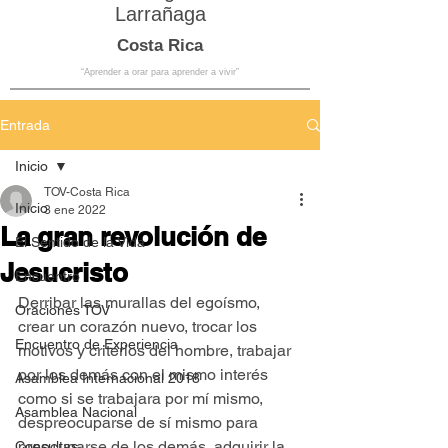
Larrañaga
Costa Rica
“Aprender a orar para aprender a vivir”
Entrada
Inicio
TOV-Costa Rica
Inicio
3 ene 2022
La gran revolución de
El Sentido de la Vida
Jesucristo
Encuentro
Derribar las murallas del egoísmo, 
Oraciones TOV
crear un corazón nuevo, trocar los 
Encuentro de Experiencia
motivos y criterios del hombre, trabajar 
por los demás con el mismo interés 
Asamblea Internacional 2018
como si se trabajara por mí mismo, 
Asamblea Nacional
despreocuparse de sí mismo para 
preocuparse de los demás, adquirir la 
Consultas