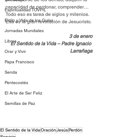
capacidad de perdonar, comprender… 
Espiritualidad TOVPIL
Todo eso es tarea de siglos y milenios. 
Estilo y Vida de los Guías
Ésa es la gran revolución de Jesucristo.
Jornadas Mundiales
3 de enero
Libros
El Sentido de la Vida – Padre Ignacio 
Larrañaga
Orar y Vivir
Papa Francisco
Senda
Pentecostés
El Arte de Ser Feliz
Semillas de Paz
El Sentido de la Vida
Oración
Jesús
Perdón
Servicio