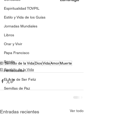
Espiritualidad TOVPIL
Estilo y Vida de los Guías
Jornadas Mundiales
Libros
Orar y Vivir
Papa Francisco
Senda
El Sentido de la Vida
Dios
Vida
Amor
Muerte
El Sentido de la Vida
Pentecostés
El Arte de Ser Feliz
Semillas de Paz
Ver todo
Entradas recientes