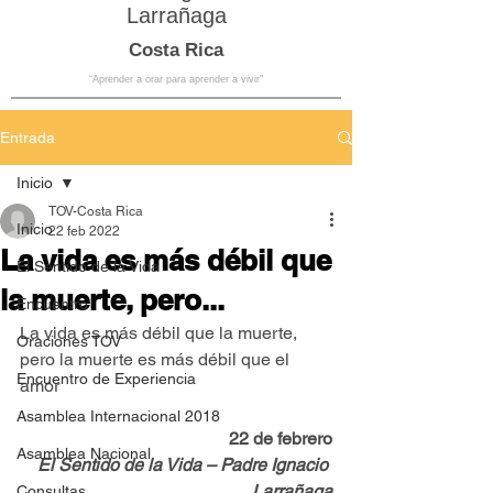
Larrañaga
Costa Rica
“Aprender a orar para aprender a vivir”
Entrada
Inicio
TOV-Costa Rica
Inicio
22 feb 2022
La vida es más débil que
El Sentido de la Vida
la muerte, pero...
Encuentro
La vida es más débil que la muerte, 
Oraciones TOV
pero la muerte es más débil que el 
Encuentro de Experiencia
amor
Asamblea Internacional 2018
22 de febrero
Asamblea Nacional
El Sentido de la Vida – Padre Ignacio 
Larrañaga
Consultas