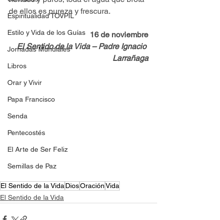
de ellos es pureza y frescura.
Espiritualidad TOVPIL
Estilo y Vida de los Guías
16 de noviembre
El Sentido de la Vida – Padre Ignacio 
Jornadas Mundiales
Larrañaga
Libros
Orar y Vivir
Papa Francisco
Senda
Pentecostés
El Arte de Ser Feliz
Semillas de Paz
El Sentido de la Vida
Dios
Oración
Vida
El Sentido de la Vida