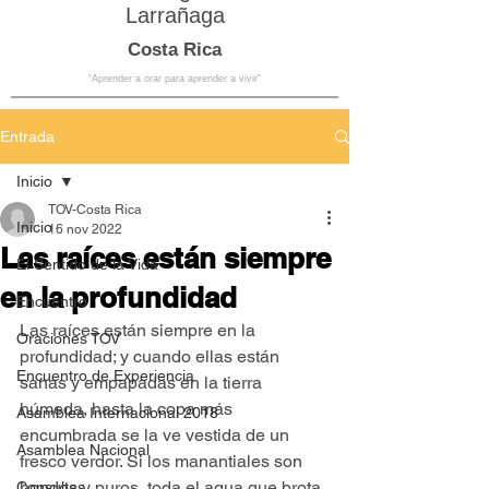
Larrañaga
Costa Rica
“Aprender a orar para aprender a vivir”
Entrada
Inicio
TOV-Costa Rica
Inicio
16 nov 2022
Las raíces están siempre
El Sentido de la Vida
en la profundidad
Encuentro
Las raíces están siempre en la 
Oraciones TOV
profundidad; y cuando ellas están 
Encuentro de Experiencia
sanas y empapadas en la tierra 
húmeda, hasta la copa más 
Asamblea Internacional 2018
encumbrada se la ve vestida de un 
Asamblea Nacional
fresco verdor. Si los manantiales son 
hondos y puros, toda el agua que brota 
Consultas