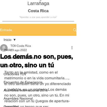
Larrañaga
Costa Rica
“Aprender a orar para aprender a vivir”
Entrada
Inicio
TOV-Costa Rica
Inicio
29 ago 2022
Los demás no son, pues,
El Sentido de la Vida
un otro, sino un tú
Encuentro
Tanto en la amistad, como en el 
Oraciones TOV
matrimonio o en la vida comunitaria…, 
Encuentro de Experiencia
el otro también tiene un yo diferenciado 
e inefable, es un misterio. Los demás 
Asamblea Internacional 2018
no son, pues, un otro, sino un tú. En mi 
Asamblea Nacional
relación con un tú (juegos de apertura-
acogida) yo tengo que ser 
Consultas