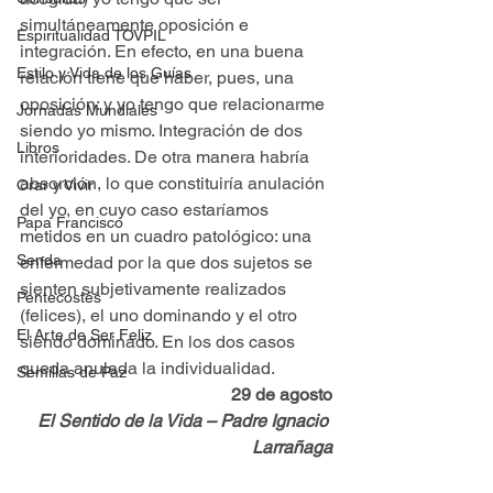
simultáneamente oposición e 
Espiritualidad TOVPIL
integración. En efecto, en una buena 
Estilo y Vida de los Guías
relación tiene que haber, pues, una 
oposición: y yo tengo que relacionarme 
Jornadas Mundiales
siendo yo mismo. Integración de dos 
Libros
interioridades. De otra manera habría 
absorción, lo que constituiría anulación 
Orar y Vivir
del yo, en cuyo caso estaríamos 
Papa Francisco
metidos en un cuadro patológico: una 
Senda
enfermedad por la que dos sujetos se 
sienten subjetivamente realizados 
Pentecostés
(felices), el uno dominando y el otro 
El Arte de Ser Feliz
siendo dominado. En los dos casos 
queda anulada la individualidad.
Semillas de Paz
29 de agosto
El Sentido de la Vida – Padre Ignacio 
Larrañaga