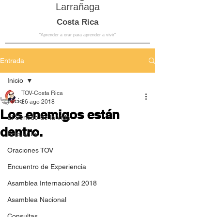
Larrañaga
Costa Rica
“Aprender a orar para aprender a vivir”
Entrada
Inicio
TOV-Costa Rica
Inicio
26 ago 2018
Los enemigos están
El Sentido de la Vida
dentro.
Encuentro
Oraciones TOV
Encuentro de Experiencia
Asamblea Internacional 2018
Asamblea Nacional
Consultas