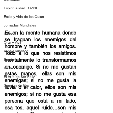
Espiritualidad TOVPIL
Estilo y Vida de los Guías
Jornadas Mundiales
Es en la 
mente humana donde 
Libros
se fraguan los enemigos del 
Orar y Vivir
hombre y también los amigos. 
Papa Francisco
Todo a lo que nos resistimos 
mentalmente lo transformamos 
Senda
en enemigo. Si no me gustan 
Pentecostés
estas manos, ellas son mis 
El Arte de Ser Feliz
enemigas; si no me gusta la 
Semillas de Paz
lluvia o el calor, ellos son mis 
enemigos; si no me gusta esa 
persona que está a mi lado, 
esa tos, aquel ruido…son mis 