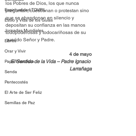
los Pobres de Dios, los que nunca 
Espiritualidad TOVPIL
preguntan, cuestionan o protestan sino 
que se abandonan en silencio y 
Estilo y Vida de los Guías
depositan su confianza en las manos 
Jornadas Mundiales
todopoderosas y todocariñosas de su 
querido Señor y Padre.
Libros
Orar y Vivir
4 de mayo
El Sentido de la Vida – Padre Ignacio 
Papa Francisco
Larrañaga
Senda
Pentecostés
El Arte de Ser Feliz
Semillas de Paz