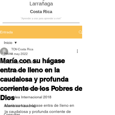
Larrañaga
Costa Rica
“Aprender a orar para aprender a vivir”
Entrada
Inicio
TOV-Costa Rica
Inicio
4 may 2022
María con su hágase
El Sentido de la Vida
entra de lleno en la
Encuentro
caudalosa y profunda
Oraciones TOV
corriente de los Pobres de
Encuentro de Experiencia
Dios
Asamblea Internacional 2018
María con su hágase entra de lleno en 
Asamblea Nacional
la caudalosa y profunda corriente de 
Consultas