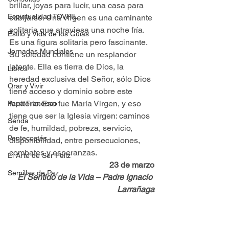
brillar, joyas para lucir, una casa para 
Espiritualidad TOVPIL
cobijarse. Una virgen es una caminante 
solitaria que atraviesa una noche fría. 
Estilo y Vida de los Guías
Es una figura solitaria pero fascinante. 
Jornadas Mundiales
Su soledad contiene un resplandor 
latente. Ella es tierra de Dios, la 
Libros
heredad exclusiva del Señor, sólo Dios 
Orar y Vivir
tiene acceso y dominio sobre este 
territorio. Eso fue María Virgen, y eso 
Papa Francisco
tiene que ser la Iglesia virgen: caminos 
Senda
de fe, humildad, pobreza, servicio, 
Pentecostés
disponibilidad, entre persecuciones, 
combates y esperanzas.
El Arte de Ser Feliz
23 de marzo
Semillas de Paz
El Sentido de la Vida – Padre Ignacio 
Larrañaga