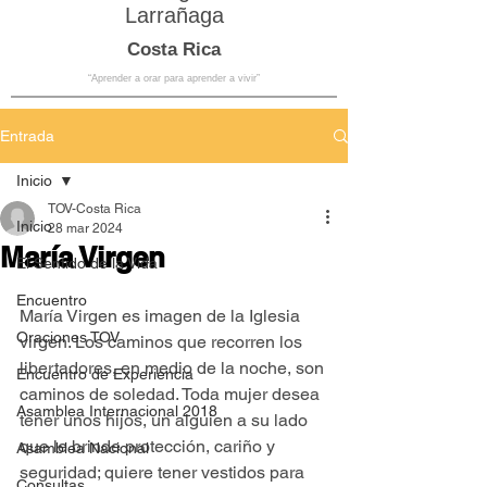
Larrañaga
Costa Rica
“Aprender a orar para aprender a vivir”
Entrada
Inicio
TOV-Costa Rica
Inicio
28 mar 2024
María Virgen
El Sentido de la Vida
Encuentro
María Virgen es imagen de la Iglesia 
Oraciones TOV
virgen. Los caminos que recorren los 
libertadores, en medio de la noche, son 
Encuentro de Experiencia
caminos de soledad. Toda mujer desea 
Asamblea Internacional 2018
tener unos hijos, un alguien a su lado 
que le brinde protección, cariño y 
Asamblea Nacional
seguridad; quiere tener vestidos para 
Consultas