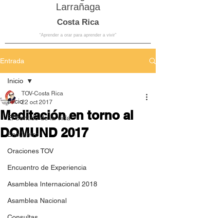
Larrañaga
Costa Rica
“Aprender a orar para aprender a vivir”
Entrada
Inicio
TOV-Costa Rica
Inicio
22 oct 2017
Meditación en torno al
El Sentido de la Vida
DOMUND 2017
Encuentro
Oraciones TOV
Encuentro de Experiencia
Asamblea Internacional 2018
Asamblea Nacional
Consultas