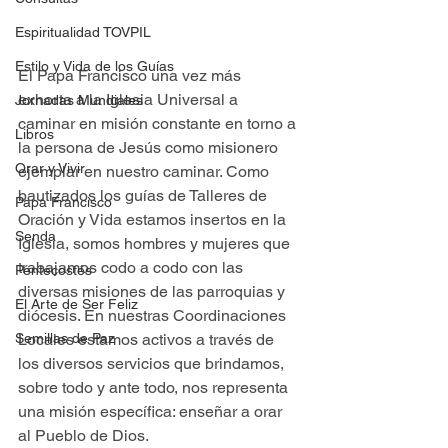
Espiritualidad TOVPIL
Estilo y Vida de los Guías
El Papa Francisco una vez más 
exhorta a la Iglesia Universal a 
Jornadas Mundiales
caminar en misión constante en torno a 
Libros
la persona de Jesús como misionero 
Orar y Vivir
ejemplar en nuestro caminar. Como 
bautizados los guías de Talleres de 
Papa Francisco
Oración y Vida estamos insertos en la 
Senda
Iglesia, somos hombres y mujeres que 
trabajamos codo a codo con las 
Pentecostés
diversas misiones de las parroquias y 
El Arte de Ser Feliz
diócesis. En nuestras Coordinaciones 
Semillas de Paz
Locales estamos activos a través de 
los diversos servicios que brindamos, 
sobre todo y ante todo, nos representa 
una misión específica: enseñar a orar 
al Pueblo de Dios.