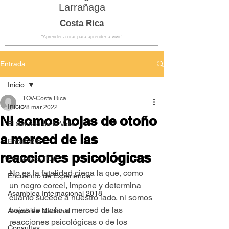
Larrañaga
Costa Rica
“Aprender a orar para aprender a vivir”
Entrada
Inicio
TOV-Costa Rica
Inicio
28 mar 2022
Ni somos hojas de otoño
El Sentido de la Vida
a merced de las
Encuentro
reacciones psicológicas
Oraciones TOV
No es la fatalidad ciega la que, como 
Encuentro de Experiencia
un negro corcel, impone y determina 
Asamblea Internacional 2018
cuanto sucede a nuestro lado, ni somos 
hojas de otoño a merced de las 
Asamblea Nacional
reacciones psicológicas o de los 
Consultas