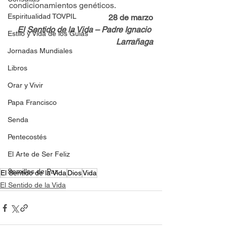
condicionamientos genéticos.
Espiritualidad TOVPIL
28 de marzo
El Sentido de la Vida – Padre Ignacio 
Estilo y Vida de los Guías
Larrañaga
Jornadas Mundiales
Libros
Orar y Vivir
Papa Francisco
Senda
Pentecostés
El Arte de Ser Feliz
Semillas de Paz
El Sentido de la Vida
Dios
Vida
El Sentido de la Vida