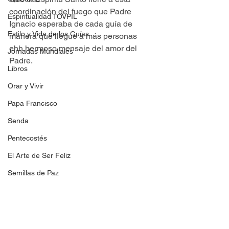
coordinación del fuego que Padre 
Espiritualidad TOVPIL
Ignacio esperaba de cada guía de 
Estilo y Vida de los Guías
manera que llegue a más personas 
ehh hermoso mensaje del amor del 
Jornadas Mundiales
Padre.
Libros
Orar y Vivir
Papa Francisco
Senda
Pentecostés
El Arte de Ser Feliz
Semillas de Paz