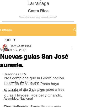
Larrañaga
Costa Rica
“Aprender a orar para aprender a vivir”
Entrada
Inicio
TOV-Costa Rica
Inicio
17 dic 2017
Nuevos guías San José
El Sentido de la Vida
sureste.
Encuentro
Oraciones TOV
Nos complace que la Coordinación 
Encuentro de Experiencia
Local de San José Sureste haya 
enviado el día 2 de diciembre a tres 
Asamblea Internacional 2018
guías: Haydee, Rosibel y Orlando.
Asamblea Nacional
Que el Espíritu Santo llene a esta 
Consultas