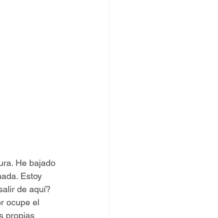
ura. He bajado 
nada. Estoy 
alir de aquí? 
r ocupe el 
s propias 