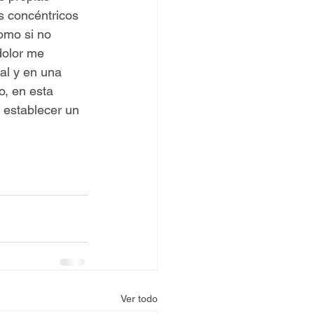
s concéntricos 
omo si no 
dolor me 
al y en una 
, en esta 
 establecer un 
Ver todo