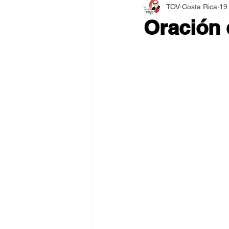
TOV-Costa Rica
19
Asamblea Internacional 2018
Oración 
Estilo y Vida de los Guías
Pentecostés
El Arte de S