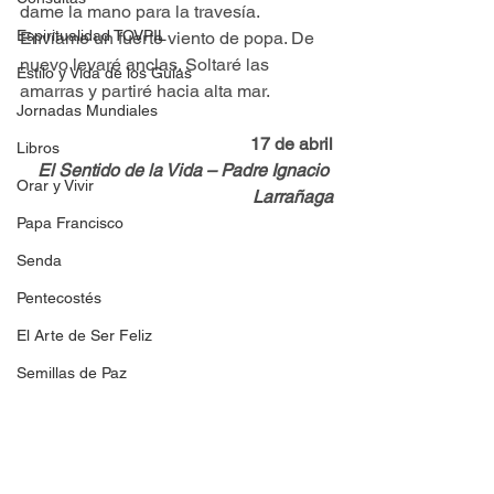
dame la mano para la travesía. 
Espiritualidad TOVPIL
Envíame un fuerte viento de popa. De 
nuevo levaré anclas. Soltaré las 
Estilo y Vida de los Guías
amarras y partiré hacia alta mar.
Jornadas Mundiales
17 de abril
Libros
El Sentido de la Vida – Padre Ignacio 
Orar y Vivir
Larrañaga
Papa Francisco
Senda
Pentecostés
El Arte de Ser Feliz
Semillas de Paz