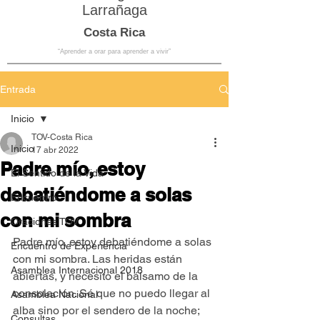
Larrañaga
Costa Rica
“Aprender a orar para aprender a vivir”
Entrada
Inicio
TOV-Costa Rica
Inicio
17 abr 2022
Padre mío, estoy
El Sentido de la Vida
debatiéndome a solas
Encuentro
con mi sombra
Oraciones TOV
Padre mío, estoy debatiéndome a solas 
Encuentro de Experiencia
con mi sombra. Las heridas están 
Asamblea Internacional 2018
abiertas, y necesito el bálsamo de la 
consolación. Sé que no puedo llegar al 
Asamblea Nacional
alba sino por el sendero de la noche; 
Consultas