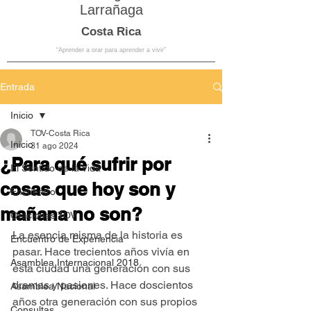
Larrañaga
Costa Rica
“Aprender a orar para aprender a vivir”
Entrada
Inicio
TOV-Costa Rica
Inicio
31 ago 2024
¿Para qué sufrir por
El Sentido de la Vida
cosas que hoy son y
Encuentro
mañana no son?
Oraciones TOV
La esencia misma de la historia es 
Encuentro de Experiencia
pasar. Hace trecientos años vivía en 
Asamblea Internacional 2018
esta ciudad una generación con sus 
dramas y pasiones. Hace doscientos 
Asamblea Nacional
años otra generación con sus propios 
Consultas