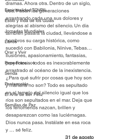
dramas. Ahora otra. Dentro de un siglo, 
Espiritualidad TOVPIL
otra. Pasan las generaciones 
arrastrando cada una sus dolores y 
Estilo y Vida de los Guías
alegrías al abismo del silencio. Un día 
Jornadas Mundiales
también pasará la ciudad, llevándose a 
hombros su carga histórica, como 
Libros
sucedió con Babilonia, Nínive, Tebas… 
Orar y Vivir
Ilusiones, apasionamiento, fantasías, 
proyectos… todos es inexorablemente 
Papa Francisco
arrastrado al océano de la inexistencia. 
Senda
¿Para qué sufrir por cosas que hoy son 
Pentecostés
y mañana no son? Todo es sepultado 
en el templo del silencio igual que los 
El Arte de Ser Feliz
ríos son sepultados en el mar. Deja que 
Semillas de Paz
los fenómenos nazcan, brillen y 
desaparezcan como las luciérnagas. 
Dios nunca pasa. Instálate en esa roca 
y … sé feliz.
31 de agosto