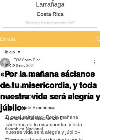
Larrañaga
Costa Rica
“Aprender a orar para aprender a vivir”
Entrada
Inicio
TOV-Costa Rica
Inicio
10 nov 2021
«Por la mañana sácianos
El Sentido de la Vida
de tu misericordia, y toda
Encuentro
nuestra vida será alegría y
Oraciones TOV
júbilo»
Encuentro de Experiencia
Dice el salmista: «Por la mañana 
Asamblea Internacional 2018
sácianos de tu misericordia, y toda 
Asamblea Nacional
nuestra vida será alegría y júbilo». 
Cuando el hombre despierta por la 
Consultas