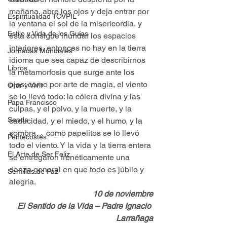
mañana, abre los ojos y deja entrar por 
Espiritualidad TOVPIL
la ventana el sol de la misericordia, y 
Estilo y Vida de los Guías
ésta consigue inundar los espacios 
interiores, entonces no hay en la tierra 
Jornadas Mundiales
idioma que sea capaz de describirnos 
Libros
la metamorfosis que surge ante los 
ojos: como por arte de magia, el viento 
Orar y Vivir
se lo llevó todo: la cólera divina y las 
Papa Francisco
culpas, y el polvo, y la muerte, y la 
Senda
caducidad, y el miedo, y el humo, y la 
sombra… como papelitos se lo llevó 
Pentecostés
todo el viento. Y la vida y la tierra entera 
El Arte de Ser Feliz
se entregaron frenéticamente una 
danza general en que todo es júbilo y 
Semillas de Paz
alegría.
10 de noviembre
El Sentido de la Vida – Padre Ignacio 
Larrañaga