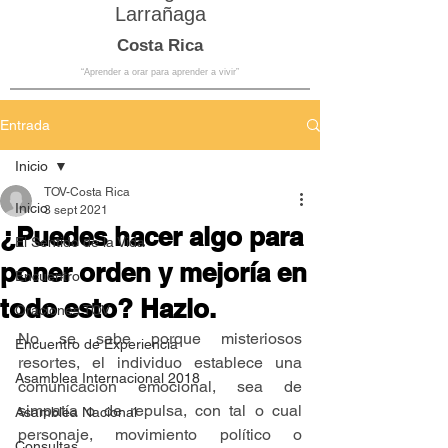
Larrañaga
Costa Rica
“Aprender a orar para aprender a vivir”
Entrada
Inicio
TOV-Costa Rica
Inicio
3 sept 2021
¿Puedes hacer algo para
El Sentido de la Vida
poner orden y mejoría en
Encuentro
todo esto? Hazlo.
Oraciones TOV
No se sabe porque misteriosos 
Encuentro de Experiencia
resortes, el individuo establece una 
Asamblea Internacional 2018
comunicación emocional, sea de 
simpatía o de repulsa, con tal o cual 
Asamblea Nacional
personaje, movimiento político o 
Consultas