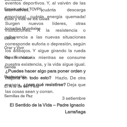
eventos deportivos. Y, al vaivén de las 
Espiritualidad TOVPIL
alternativas, ¡cuánta descarga 
emocional, cuánta energía quemada! 
Estilo y Vida de los Guías
Surgen nuevos líderes, otras 
Jornadas Mundiales
instituciones. A la resistencia o 
adherencia a las nuevas situaciones 
Libros
corresponde euforia o depresión, según 
Orar y Vivir
los altibajos. Y sigue girando la rueda 
de la historia mientras se consume 
Papa Francisco
nuestra existencia, y la vida sigue igual. 
Senda
¿Puedes hacer algo para poner orden y 
Pentecostés
mejoría en todo esto?  
Hazlo. De otra 
manera,
 ¿para qué resistirse?
 Deja que 
El Arte de Ser Feliz
las cosas sean y corran.
Semillas de Paz
3 setiembre
El Sentido de la Vida – Padre Ignacio 
Larrañaga