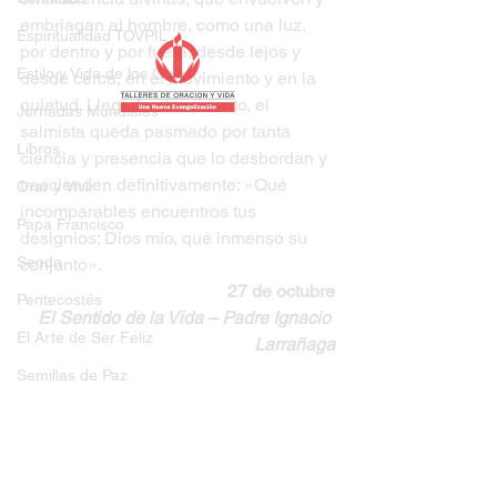
embriagan al hombre, como una luz, 
Espiritualidad TOVPIL
por dentro y por fuera, desde lejos y 
Estilo y Vida de los Guías
desde cerca, en el movimiento y en la 
quietud. Llegado el momento, el 
Jornadas Mundiales
salmista queda pasmado por tanta 
Libros
ciencia y presencia que lo desbordan y 
trascienden definitivamente: «Qué 
Orar y Vivir
incomparables encuentros tus 
Papa Francisco
designios; Dios mío, qué inmenso su 
Senda
conjunto».
27 de octubre
Pentecostés
El Sentido de la Vida – Padre Ignacio 
El Arte de Ser Feliz
Larrañaga
Semillas de Paz