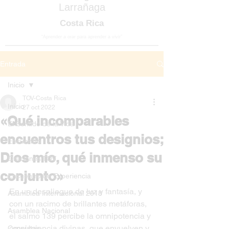
Larrañaga
Costa Rica
“Aprender a orar para aprender a vivir”
Entrada
Inicio
TOV-Costa Rica
Inicio
27 oct 2022
«Qué incomparables
El Sentido de la Vida
encuentros tus designios;
Encuentro
Dios mío, qué inmenso su
Oraciones TOV
conjunto»
Encuentro de Experiencia
En un despliegue de luz y fantasía, y 
Asamblea Internacional 2018
con un racimo de brillantes metáforas, 
Asamblea Nacional
el salmo 139 percibe la omnipotencia y 
omnisciencia divinas, que envuelven y 
Consultas